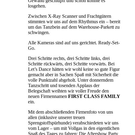
Gewand geschlüpft und schon konnte es
losgehen.
Zwischen X-Ray Scanner und Frachtgütern
stimmten wir uns auf dem Rhythmus ein – bereit
um das Tanzbein auf dem Warehouse-Parkett zu
schwingen.
Alle Kameras sind auf uns gerichtet. Ready-Set-
Go.
Drei Schritte rechts, drei Schritte links, drei
Schritte rückwärts, drei Schritte vorwärts. Bei
Let’s Dance hätten wir wohl keine so gute Figur
gemacht aber in Sachen Spaß mit Sicherheit die
volle Punktzahl abgeholt. Unter donnerndem
Tanzschritt und tosenden Applaus der
Belegschaft weihten wir voller Freude den
neuen Firmennamen
FIRST CLASS FAMILY
ein.
Mit dem abschließenden Firmenfoto von uns
allen (inklusive unserer treuen
Sprengstoffspürhunde) verabschiedeten wir uns
vom Lager – um mit Vollgas in den eigentlichen
Spaß des Tages zu fahren: Die Aftershow Party